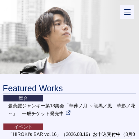
Featured Works
舞台
曼荼羅ジャンキー第13集会「華葬ノ月 ～龍馬ノ風 華影ノ花
～」 一般チケット発売中
イベント
「HIROKI’s BAR vol.16」（2026.08.16）お申込受付中（8月9