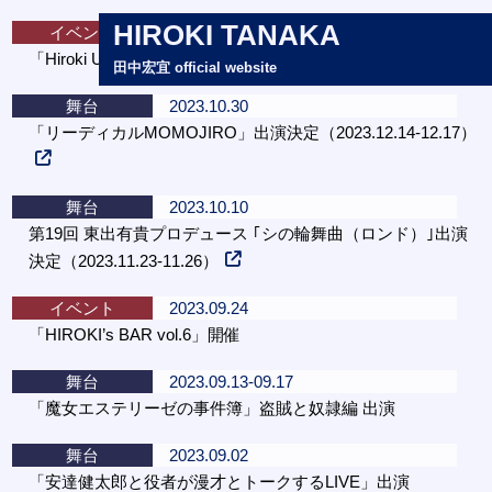
HIROKI TANAKA
イベント
2023.11.04
「Hiroki Umareta Day 2023」開催
田中宏宜 official website
舞台
2023.10.30
「リーディカルMOMOJIRO」出演決定（2023.12.14-12.17）
舞台
2023.10.10
第19回 東出有貴プロデュース ｢シの輪舞曲（ロンド）｣出演
決定（2023.11.23-11.26）
イベント
2023.09.24
「HIROKI’s BAR vol.6」開催
舞台
2023.09.13-09.17
「魔女エステリーゼの事件簿」盗賊と奴隷編 出演
舞台
2023.09.02
「安達健太郎と役者が漫才とトークするLIVE」出演